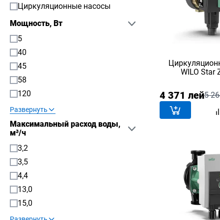
Циркуляционные насосы
Мощность, Вт
5
40
Циркуляцион
45
WILO Star
58
120
4 371 лей
5 26
Развернуть
Максимальный расход воды,
м³/ч
3,2
3,5
4,4
13,0
15,0
Развернуть