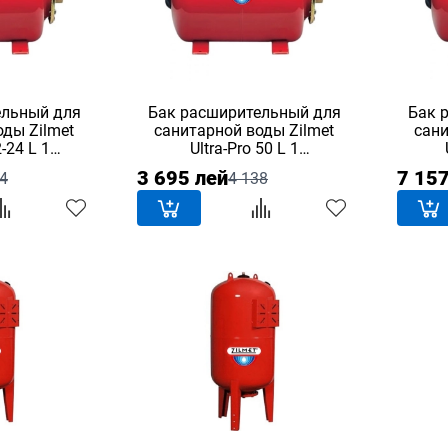
ельный для
Бак расширительный для
Бак 
оды Zilmet
санитарной воды Zilmet
сани
2-24 L 1
Ultra-Pro 50 L 1
альный
горизонтальный
3 695 лей
7 157
4
4 138