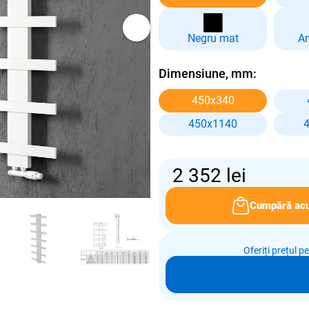
Negru mat
An
Dimensiune, mm:
450x340
450x1140
2 352
lei
Cumpără ac
Oferiți prețul p