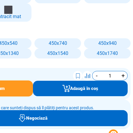
tracit mat
450x540
450x740
450x940
450x1340
450x1540
450x1740
-
+
um
Adaugă în coș
e care sunteți dispus să îl plătiți pentru acest produs.
Negociază