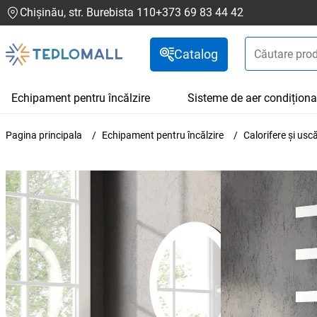
Chișinău, str. Burebista 110
+373 69 83 44 42
Catalog
Echipament pentru încălzire
Sisteme de aer condiționa
Pagina principala
Echipament pentru încălzire
Calorifere și us