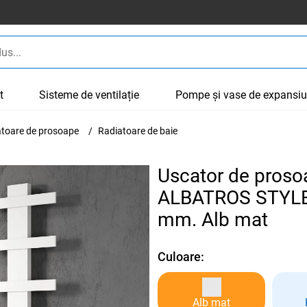
t
Sisteme de ventilație
Pompe și vase de expansi
cătoare de prosoape
Radiatoare de baie
Uscator de proso
ALBATROS STYLE 
mm. Alb mat
Culoare:
Alb mat