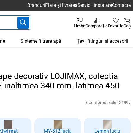
Branduri
Plata și livrarea
Servicii instalare
Contacte
RU
Limba
Comparație
Favorite
Coș
une
Sisteme filtrare apă
Țevi, fitinguri și accesorii
ape decorativ LOJIMAX, colectia
inaltimea 340 mm. latimea 450
Codul produsului:
3199y
Kiwi mat
MY-512 luciu
Lemon luciu