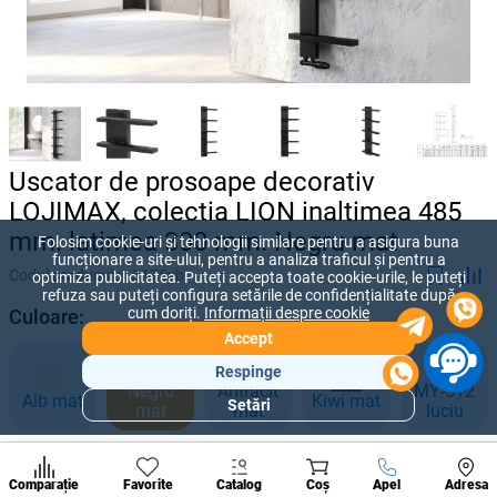
Uscator de prosoape decorativ
LOJIMAX, colectia LION inaltimea 485
mm. latimea 300 mm. Negru mat
Folosim cookie-uri și tehnologii similare pentru a asigura buna
funcționare a site-ului, pentru a analiza traficul și pentru a
Codul produsului:
3175yb
optimiza publicitatea. Puteți accepta toate cookie-urile, le puteți
refuza sau puteți configura setările de confidențialitate după
cum doriți.
Informații despre cookie
Culoare:
Accept
Respinge
Negru
Antracit
MY-512
Alb mat
Kiwi mat
Setări
mat
mat
luciu
Secțiuni
populare
Dimensiune, mm:
Condi
A suna
Comparație
Favorite
Catalog
Coș
Apel
Adresa
de per