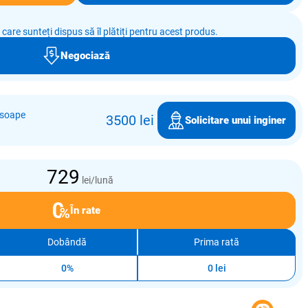
e care sunteți dispus să îl plătiți pentru acest produs.
Negociază
osoape
3500 lei
Solicitare unui inginer
729
lei/lună
În rate
Dobândă
Prima rată
0%
0 lei