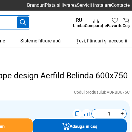
Branduri
Plata și livrarea
Servicii instalare
Contacte
RU
Limba
Comparație
Favorite
Coș
une
Sisteme filtrare apă
Țevi, fitinguri și accesorii
ape design Aerfild Belinda 600x750
Codul produsului:
ADRBB675C
-
+
um
Adaugă în coș