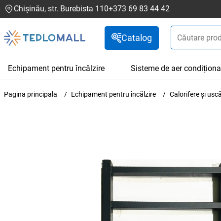
Chișinău, str. Burebista 110
+373 69 83 44 42
Catalog
Echipament pentru încălzire
Sisteme de aer condiționa
Pagina principala
Echipament pentru încălzire
Calorifere și us