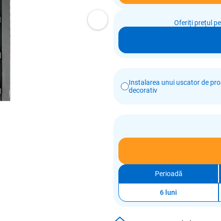
Oferiți prețul p
Instalarea unui uscator de pr
decorativ
Perioadă
6 luni