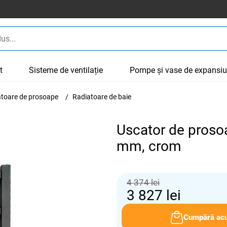
t
Sisteme de ventilație
Pompe și vase de expansi
cătoare de prosoape
Radiatoare de baie
Uscator de proso
mm, crom
4 374 lei
3 827
lei
Cumpără ac