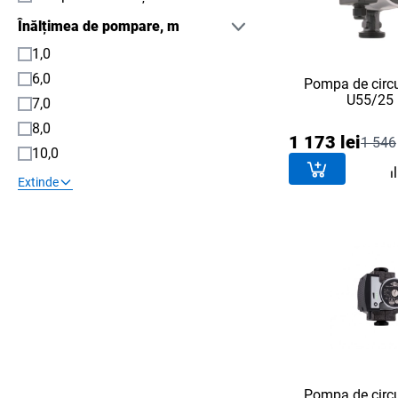
Înălțimea de pompare, m
1,0
6,0
Pompa de circu
U55/25
7,0
8,0
1 173 lei
1 546
10,0
Extinde
Pompa de circu