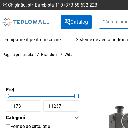
Chișinău, str. Burebista 110
+373 68 632 228
Catalog
Echipament pentru încălzire
Sisteme de aer condiționa
Pagina principala
Branduri
Wita
Preț
Categorii
Pompe de circulație