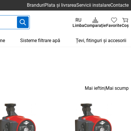
Branduri
Plata și livrarea
Servicii instalare
Contacte
RU
Limba
Comparație
Favorite
Coș
une
Sisteme filtrare apă
Țevi, fitinguri și accesorii
Mai ieftin
Mai scump
|