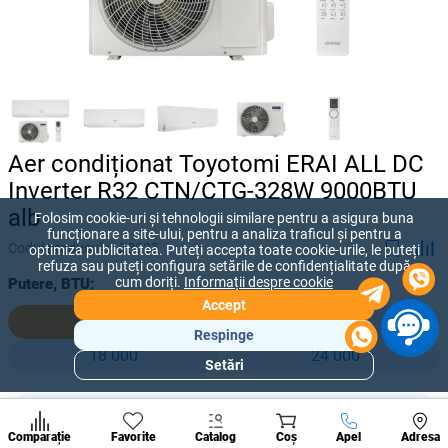
Aer condiționat Toyotomi ERAI ALL DC
Inverter R32 CTN/CTG-328W 9000BTU
alb
Folosim cookie-uri și tehnologii similare pentru a asigura buna
funcționare a site-ului, pentru a analiza traficul și pentru a
Codul produsului:
28235
optimiza publicitatea. Puteți accepta toate cookie-urile, le puteți
refuza sau puteți configura setările de confidențialitate după
cum doriți.
Informații despre cookie
Putere, BTU:
Accept
9 000
12 000
Respinge
18 000
24 000
Setări
Secțiuni
populare
18 840 lei
Condi
-
+
15 700
lei
A suna
Comparație
Favorite
Catalog
Coș
Apel
Adresa
de per