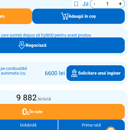
-
+
um
Adaugă în coș
e care sunteți dispus să îl plătiți pentru acest produs.
Negociază
 pe combustibil
6600 lei
Solicitare unui inginer
e automata (cu
9 882
lei/lună
În rate
Dobândă
Prima rată