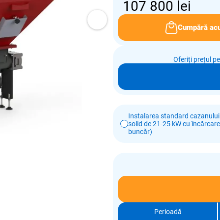
107 800
lei
Cumpără ac
Oferiți prețul p
Instalarea standard cazanului
solid de 21-25 kW cu încărcar
buncăr)
Perioadă