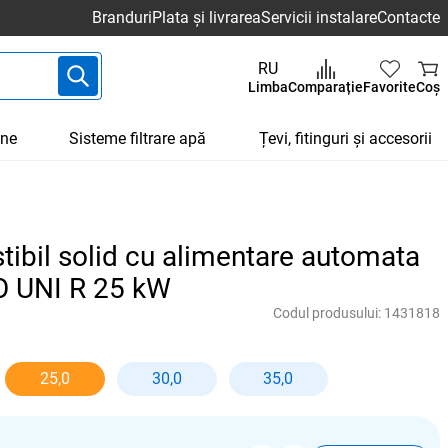
Branduri
Plata și livrarea
Servicii instalare
Contacte
RU
Limba
Comparație
Favorite
Coș
une
Sisteme filtrare apă
Țevi, fitinguri și accesorii
ibil solid cu alimentare automata
 UNI R 25 kW
Codul produsului:
1431818
25,0
30,0
35,0