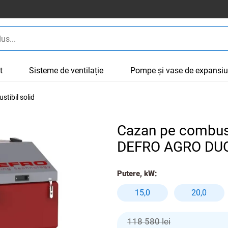
t
Sisteme de ventilație
Pompe și vase de expansi
tibil solid
Cazan pe combust
DEFRO AGRO DUO
Putere, kW:
15,0
20,0
118 580 lei