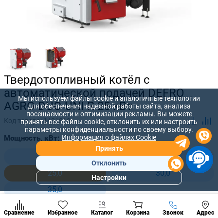
Твердотопливный котёл с
автоматической подачей DEFRO
Мы используем файлы cookie и аналогичные технологии
AGRO DUO UNI R 25 кВт
для обеспечения надежной работы сайта, анализа
посещаемости и оптимизации рекламы. Вы можете
Код товара:
1431818
принять все файлы cookie, отклонить их или настроить
параметры конфиденциальности по своему выбору.
Информация о файлах Cookie
Мощность, кВт:
Принять
15,0
20,0
Отклонить
25,0
30,0
Настройки
Популярны
35,0
разделы
Наст
Позвонить
Сравнение
Избранное
Каталог
Корзина
Звонок
Адрес
конд
118 580 лей