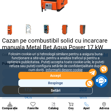
Cazan pe combustibil solid cu incarcare
manuala Metal Bet Aqua Power 17 kW
Folosim cookie-uri și tehnologii similare pentru a asigura buna
Codul produsului:
213429
funcționare a site-ului, pentru a analiza traficul și pentru a
optimiza publicitatea. Puteți accepta toate cookie-urile, le puteți
Putere, kW:
refuza sau puteți configura setările de confidențialitate după
cum doriți.
Informații despre cookie
6,0
10,0
Accept
12,0
15,0
Respinge
17,0
20,0
Setări
Secțiuni
populare
25,0
30,0
Condi
35,0
42,0
A suna
Comparație
Favorite
Catalog
Coș
Apel
Adresa
de per