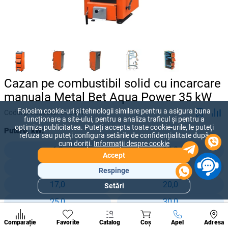
Cazan pe combustibil solid cu incarcare
manuala Metal Bet Aqua Power 35 kW
Folosim cookie-uri și tehnologii similare pentru a asigura buna
Codul produsului:
213497
funcționare a site-ului, pentru a analiza traficul și pentru a
optimiza publicitatea. Puteți accepta toate cookie-urile, le puteți
Putere, kW:
refuza sau puteți configura setările de confidențialitate după
cum doriți.
Informații despre cookie
6,0
10,0
Accept
12,0
15,0
Respinge
17,0
20,0
Setări
Secțiuni
populare
25,0
30,0
Condi
35,0
42,0
A suna
Comparație
Favorite
Catalog
Coș
Apel
Adresa
de per