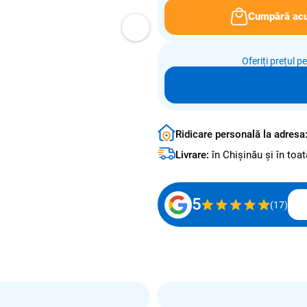
Cumpără ac
Oferiți prețul p
Ridicare personală la adresa
Livrare:
în Chișinău și în to
5
(17)