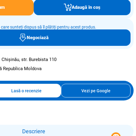
um
Adaugă în coș
e care sunteți dispus să îl plătiți pentru acest produs.
Negociază
:
Chișinău, str. Burebista 110
ată Republica Moldova
Lasă o recenzie
Vezi pe Google
Descriere