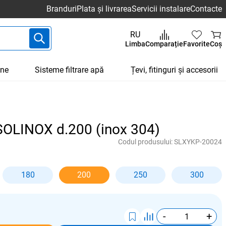
Branduri
Plata și livrarea
Servicii instalare
Contacte
RU
Limba
Comparație
Favorite
Coș
une
Sisteme filtrare apă
Țevi, fitinguri și accesorii
i SOLINOX d.200 (inox 304)
Codul produsului:
SLXYKP-20024
180
200
250
300
-
+