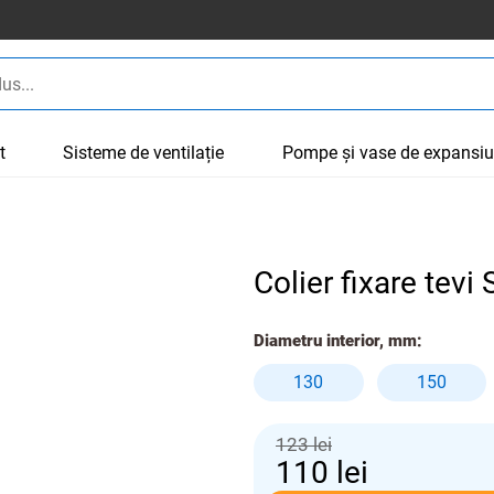
t
Sisteme de ventilație
Pompe și vase de expansi
Colier fixare tev
Diametru interior, mm:
130
150
123 lei
110
lei