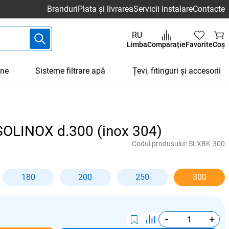
Branduri
Plata și livrarea
Servicii instalare
Contacte
RU
Limba
Comparație
Favorite
Coș
une
Sisteme filtrare apă
Țevi, fitinguri și accesorii
i SOLINOX d.300 (inox 304)
Codul produsului:
SLXBK-300
180
200
250
300
-
+