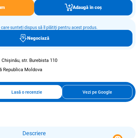
um
Adaugă în coș
e care sunteți dispus să îl plătiți pentru acest produs.
Negociază
:
Chișinău, str. Burebista 110
ată Republica Moldova
Lasă o recenzie
Vezi pe Google
Descriere