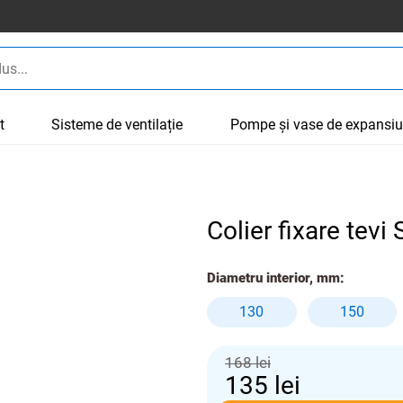
t
Sisteme de ventilație
Pompe și vase de expansi
Colier fixare tev
Diametru interior, mm:
130
150
168 lei
135
lei