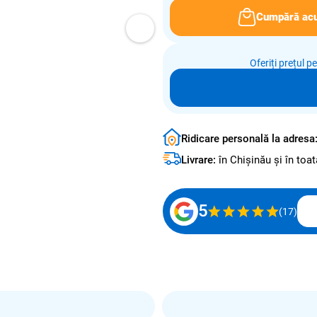
Cumpără ac
Oferiți prețul p
Ridicare personală la adresa
Livrare:
în Chișinău și în to
5
(17)