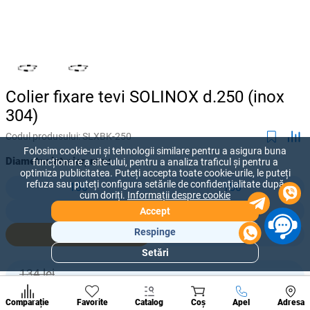
Colier fixare tevi SOLINOX d.250 (inox
304)
Codul produsului:
SLXBK-250
Folosim cookie-uri și tehnologii similare pentru a asigura buna
Diametru interior, mm:
funcționare a site-ului, pentru a analiza traficul și pentru a
optimiza publicitatea. Puteți accepta toate cookie-urile, le puteți
refuza sau puteți configura setările de confidențialitate după
130
150
cum doriți.
Informații despre cookie
180
200
Accept
Respinge
250
300
Setări
Secțiuni
populare
134 lei
-
+
120
lei
Condi
A suna
Comparație
Favorite
Catalog
Coș
Apel
Adresa
de per