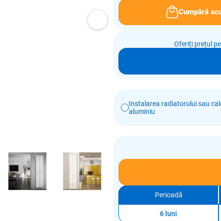
Cumpără ac
Oferiți prețul p
Instalarea radiatorului sau calo
aluminiu
Perioadă
6 luni