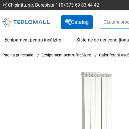
Chișinău, str. Burebista 110
+373 69 83 44 42
Catalog
Echipament pentru încălzire
Sisteme de aer condiționa
Pagina principala
Echipament pentru încălzire
Calorifere și us