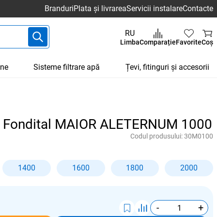
Branduri
Plata și livrarea
Servicii instalare
Contacte
RU
Limba
Comparație
Favorite
Coș
une
Sisteme filtrare apă
Țevi, fitinguri și accesorii
iu Fondital MAIOR ALETERNUM 1000
Codul produsului:
30M0100
1400
1600
1800
2000
-
+