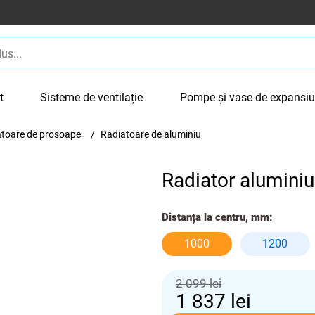
t
Sisteme de ventilație
Pompe și vase de expansi
cătoare de prosoape
Radiatoare de aluminiu
Radiator alumin
Distanța la centru, mm:
1000
1200
2 099 lei
1 837
lei