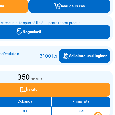
um
Adaugă în coș
e care sunteți dispus să îl plătiți pentru acest produs.
Negociază
riferului din
3100 lei
Solicitare unui inginer
350
lei/lună
În rate
Dobândă
Prima rată
0%
0 lei