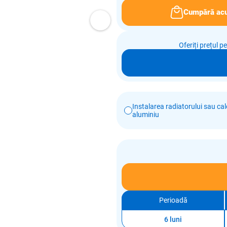
Cumpără ac
Oferiți prețul p
Instalarea radiatorului sau calo
aluminiu
Perioadă
6 luni