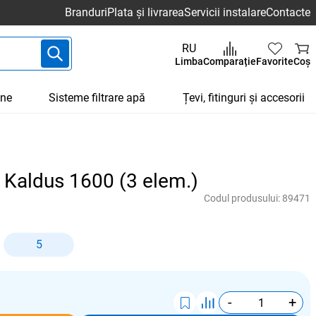
Branduri
Plata și livrarea
Servicii instalare
Contacte
RU
Limba
Comparație
Favorite
Coș
une
Sisteme filtrare apă
Țevi, fitinguri și accesorii
 Kaldus 1600 (3 elem.)
Codul produsului:
89471
5
-
+