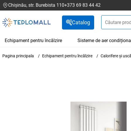
Chișinău, str. Burebista 110
+373 69 83 44 42
Catalog
Echipament pentru încălzire
Sisteme de aer condiționa
Pagina principala
Echipament pentru încălzire
Calorifere și us