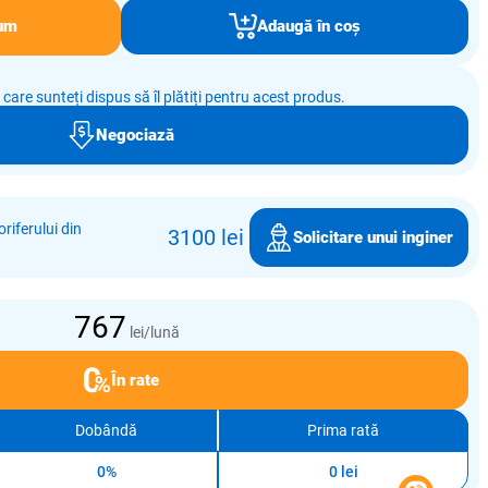
um
Adaugă în coș
e care sunteți dispus să îl plătiți pentru acest produs.
Negociază
riferului din
3100 lei
Solicitare unui inginer
767
lei/lună
În rate
Dobândă
Prima rată
0%
0 lei