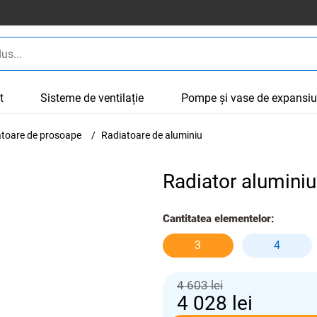
t
Sisteme de ventilație
Pompe și vase de expansi
cătoare de prosoape
Radiatoare de aluminiu
Radiator aluminiu
Cantitatea elementelor:
3
4
4 603 lei
4 028
lei