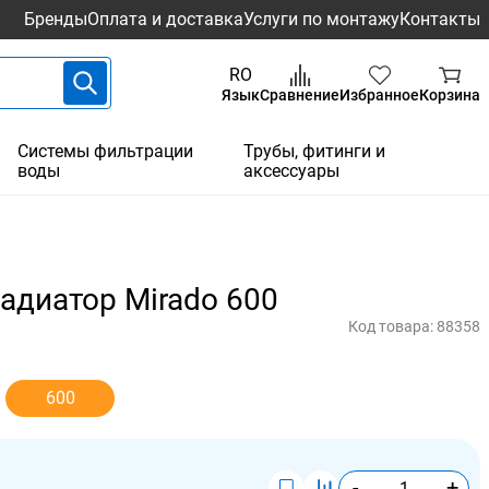
Бренды
Оплата и доставка
Услуги по монтажу
Контакты
RO
Язык
Сравнение
Избранное
Корзина
Системы фильтрации
Трубы, фитинги и
воды
аксессуары
диатор Mirado 600
Код товара:
88358
600
-
+