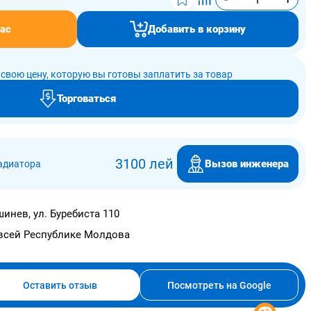
ас
Добавить в корзину
свою цену, которую вы готовы заплатить за товар
Торговаться
3100 лей
Вызов инженера
адиатора
инев, ул. Буребиста 110
всей Республике Молдова
Оставить отзыв
Посмотреть на Google