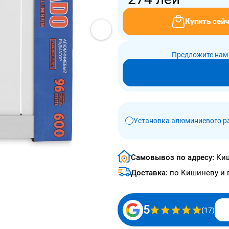
Купить сейч
Предложите нам 
Установка алюминиевого р
Самовывоз по адресу:
Киш
Доставка:
по Кишиневу и 
5
(17)