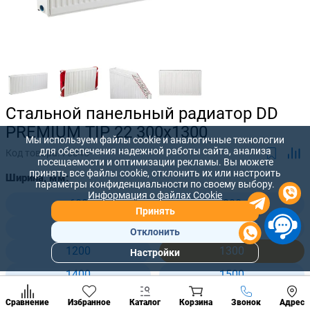
Стальной панельный радиатор DD
PREMIUM TIP 22 300x1300
Мы используем файлы cookie и аналогичные технологии
для обеспечения надежной работы сайта, анализа
Код товара:
75045
посещаемости и оптимизации рекламы. Вы можете
принять все файлы cookie, отклонить их или настроить
Ширина, мм:
параметры конфиденциальности по своему выбору.
Информация о файлах Cookie
600
800
Принять
900
1000
Отклонить
1200
1300
Настройки
Популярны
разделы
1400
1500
Наст
1600
1800
Позвонить
Сравнение
Избранное
Каталог
Корзина
Звонок
Адрес
конд