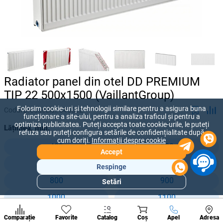
Radiator panel din otel DD PREMIUM
TIP 22 500x1500 (VaillantGroup)
Folosim cookie-uri și tehnologii similare pentru a asigura buna
Codul produsului:
840032
funcționare a site-ului, pentru a analiza traficul și pentru a
optimiza publicitatea. Puteți accepta toate cookie-urile, le puteți
Lățimea, mm:
refuza sau puteți configura setările de confidențialitate după
cum doriți.
Informații despre cookie
400
500
Accept
600
700
Respinge
800
900
Setări
Secțiuni
populare
1000
1100
Condi
1200
1300
A suna
Comparație
Favorite
Catalog
Coș
Apel
Adresa
de per