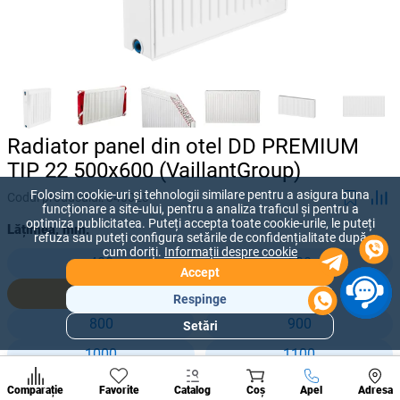
Radiator panel din otel DD PREMIUM
TIP 22 500x600 (VaillantGroup)
Folosim cookie-uri și tehnologii similare pentru a asigura buna
Codul produsului:
840023
funcționare a site-ului, pentru a analiza traficul și pentru a
optimiza publicitatea. Puteți accepta toate cookie-urile, le puteți
Lățimea, mm:
refuza sau puteți configura setările de confidențialitate după
cum doriți.
Informații despre cookie
400
500
Accept
600
700
Respinge
800
900
Setări
Secțiuni
populare
1000
1100
Condi
1200
1300
A suna
Comparație
Favorite
Catalog
Coș
Apel
Adresa
de per