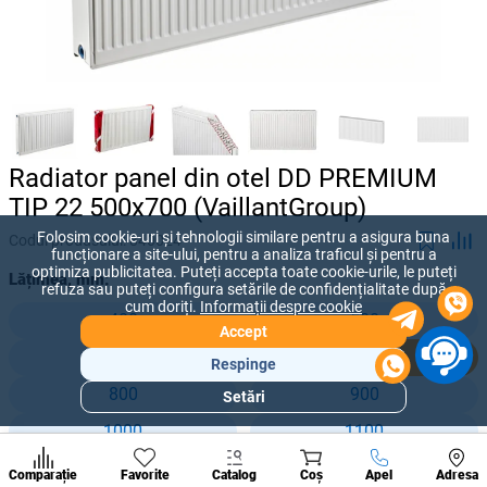
Radiator panel din otel DD PREMIUM
TIP 22 500x700 (VaillantGroup)
Folosim cookie-uri și tehnologii similare pentru a asigura buna
Codul produsului:
840024
funcționare a site-ului, pentru a analiza traficul și pentru a
optimiza publicitatea. Puteți accepta toate cookie-urile, le puteți
Lățimea, mm:
refuza sau puteți configura setările de confidențialitate după
cum doriți.
Informații despre cookie
400
500
Accept
600
700
Respinge
800
900
Setări
Secțiuni
populare
1000
1100
Condi
1200
1300
A suna
Comparație
Favorite
Catalog
Coș
Apel
Adresa
de per