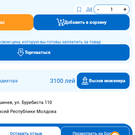
-
+
ас
Добавить в корзину
свою цену, которую вы готовы заплатить за товар
Торговаться
3100 лей
Вызов инженера
адиатора
инев, ул. Буребиста 110
всей Республике Молдова
Оставить отзыв
Посмотреть на Google