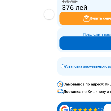
430 лей
376
лей
Купить сейч
Предложите нам 
Установка алюминиевого р
Самовывоз по адресу:
Киш
Доставка:
по Кишиневу и 
5
(17)