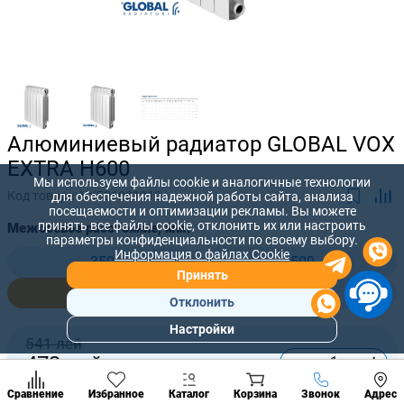
Алюминиевый радиатор GLOBAL VOX
EXTRA H600
Мы используем файлы cookie и аналогичные технологии
Код товара:
VXE06001010
для обеспечения надежной работы сайта, анализа
посещаемости и оптимизации рекламы. Вы можете
принять все файлы cookie, отклонить их или настроить
Межосевое расстояние, мм:
параметры конфиденциальности по своему выбору.
Информация о файлах Cookie
350
500
Принять
600
800
Отклонить
Настройки
Популярны
541 лей
разделы
-
+
473
лей
Наст
Позвонить
Сравнение
Избранное
Каталог
Корзина
Звонок
Адрес
конд
Купить сейчас