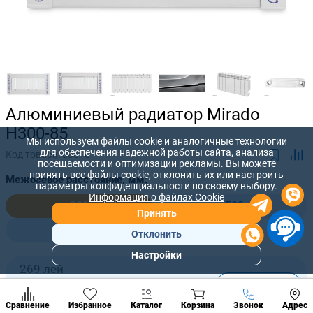
Алюминиевый радиатор Mirado
H300-85
Мы используем файлы cookie и аналогичные технологии
для обеспечения надежной работы сайта, анализа
Код товара:
88010
посещаемости и оптимизации рекламы. Вы можете
принять все файлы cookie, отклонить их или настроить
Межосевое расстояние, мм:
параметры конфиденциальности по своему выбору.
Информация о файлах Cookie
300
500
Принять
600
Отклонить
Настройки
Популярны
269 лей
разделы
-
+
235
лей
Наст
Позвонить
Сравнение
Избранное
Каталог
Корзина
Звонок
Адрес
конд