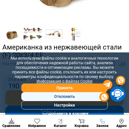
Американка из нержавеющей стали
(F) 20x3/4 EF
Мы используем файлы cookie и аналогичные технологии
для обеспечения надежной работы сайта, анализа
Код товара:
213714
посещаемости и оптимизации рекламы. Вы можете
принять все файлы cookie, отклонить их или настроить
параметры конфиденциальности по своему выбору.
213 лей
Информация о файлах Cookie
-
+
190
лей
Принять
Отклонить
Купить сейчас
Настройки
Популярны
Добавить в корзину
разделы
Наст
Позвонить
Сравнение
Избранное
Каталог
Корзина
Звонок
Адрес
конд