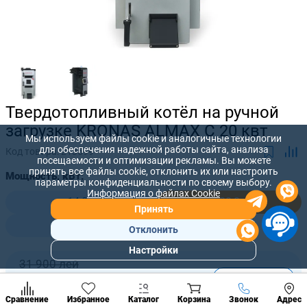
Твердотопливный котёл на ручной
загрузке KRONAS ALMAX C 20 квт
Мы используем файлы cookie и аналогичные технологии
для обеспечения надежной работы сайта, анализа
Код товара:
213599
посещаемости и оптимизации рекламы. Вы можете
принять все файлы cookie, отклонить их или настроить
Мощность, кВт:
параметры конфиденциальности по своему выбору.
Информация о файлах Cookie
14,0
20,0
Принять
25,0
Отклонить
Настройки
Популярны
31 900 лей
разделы
-
+
29 000
лей
Наст
Позвонить
Сравнение
Избранное
Каталог
Корзина
Звонок
Адрес
конд