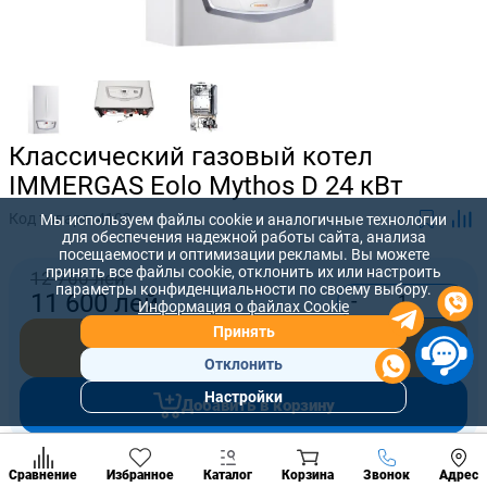
Классический газовый котел
IMMERGAS Eolo Mythos D 24 кВт
Код товара:
4109
Мы используем файлы cookie и аналогичные технологии
для обеспечения надежной работы сайта, анализа
посещаемости и оптимизации рекламы. Вы можете
принять все файлы cookie, отклонить их или настроить
12 760 лей
параметры конфиденциальности по своему выбору.
-
+
11 600
лей
Информация о файлах Cookie
Принять
Купить сейчас
Отклонить
Настройки
Добавить в корзину
Популярны
разделы
Наст
Позвонить
Предложите нам свою цену, которую вы готовы заплатить за
Сравнение
Избранное
Каталог
Корзина
Звонок
Адрес
конд