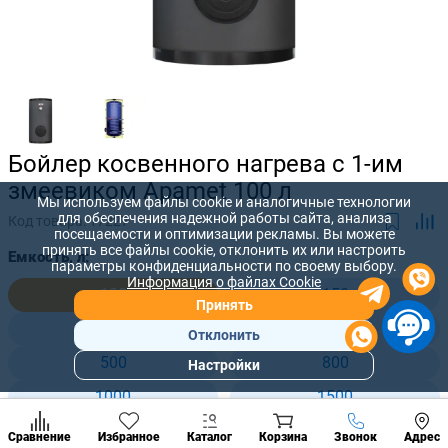
Бойлер косвенного нагрева с 1-им
змеевиком Apamet 100 л
Мы используем файлы cookie и аналогичные технологии
для обеспечения надежной работы сайта, анализа
Код товара:
17227
посещаемости и оптимизации рекламы. Вы можете
принять все файлы cookie, отклонить их или настроить
Емкость, л:
параметры конфиденциальности по своему выбору.
Информация о файлах Cookie
100
150
Принять
200
300
Отклонить
500
800
Настройки
Популярны
разделы
1000
1500
Наст
2000
2500
Позвонить
Сравнение
Избранное
Каталог
Корзина
Звонок
Адрес
конд