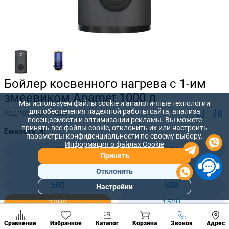
Бойлер косвенного нагрева с 1-им
змеевиком Apamet 1000 л
Мы используем файлы cookie и аналогичные технологии
для обеспечения надежной работы сайта, анализа
Код товара:
17233
посещаемости и оптимизации рекламы. Вы можете
принять все файлы cookie, отклонить их или настроить
Емкость, л:
параметры конфиденциальности по своему выбору.
Информация о файлах Cookie
100
150
Принять
200
300
Отклонить
500
800
Настройки
Популярны
разделы
1000
1500
Наст
2000
2500
Позвонить
Сравнение
Избранное
Каталог
Корзина
Звонок
Адрес
конд