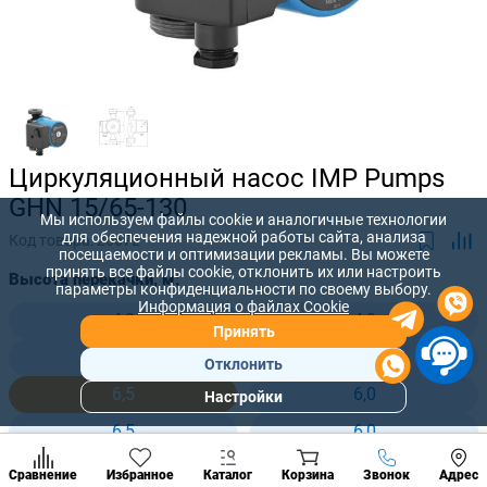
Циркуляционный насос IMP Pumps
GHN 15/65-130
Мы используем файлы cookie и аналогичные технологии
для обеспечения надежной работы сайта, анализа
Код товара:
26672
посещаемости и оптимизации рекламы. Вы можете
принять все файлы cookie, отклонить их или настроить
Высота перекачки, м:
параметры конфиденциальности по своему выбору.
Информация о файлах Cookie
4,2
4,0
Принять
4,0
6,0
Отклонить
6,5
6,0
Настройки
Популярны
разделы
6,5
6,0
Наст
Позвонить
Сравнение
Избранное
Каталог
Корзина
Звонок
Адрес
конд