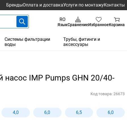
Бренды
Оплата и доставка
Услуги по монтажу
Контакты
RO
Язык
Сравнение
Избранное
Корзина
Системы фильтрации
Трубы, фитинги и
воды
аксессуары
 насос IMP Pumps GHN 20/40-
Код товара:
26673
4,0
6,0
6,5
6,0