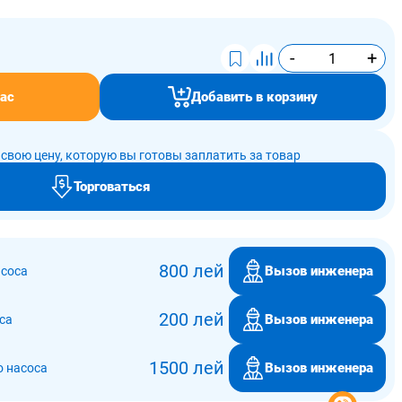
-
+
ас
Добавить в корзину
свою цену, которую вы готовы заплатить за товар
Торговаться
800 лей
Вызов инженера
асоса
200 лей
Вызов инженера
са
1500 лей
Вызов инженера
о насоса