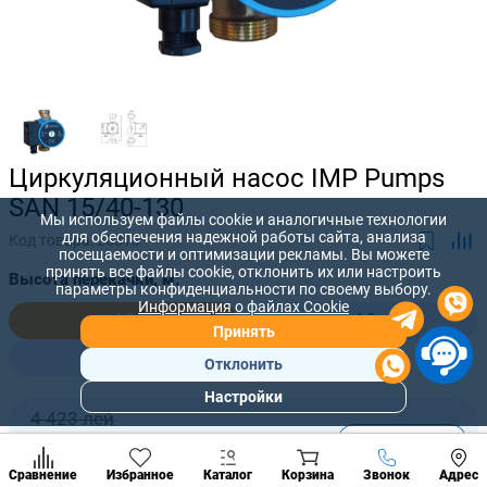
Циркуляционный насос IMP Pumps
SAN 15/40-130
Мы используем файлы cookie и аналогичные технологии
для обеспечения надежной работы сайта, анализа
Код товара:
26813
посещаемости и оптимизации рекламы. Вы можете
принять все файлы cookie, отклонить их или настроить
Высота перекачки, м:
параметры конфиденциальности по своему выбору.
Информация о файлах Cookie
4,0
4,0
Принять
5,7
Отклонить
Настройки
Популярны
4 423 лей
разделы
-
+
3 751
лей
Наст
Позвонить
Сравнение
Избранное
Каталог
Корзина
Звонок
Адрес
конд