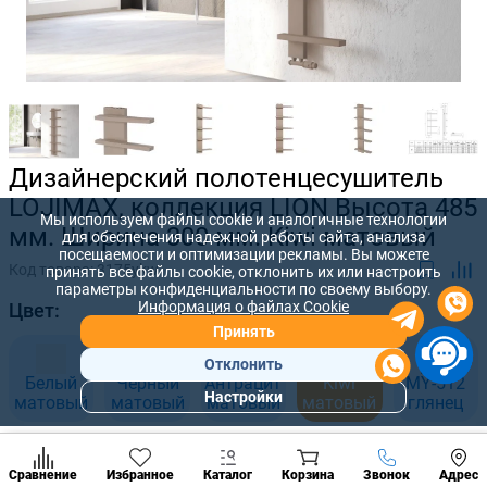
Дизайнерский полотенцесушитель
LOJIMAX, коллекция LION Высота 485
Мы используем файлы cookie и аналогичные технологии
мм. Ширина 300 мм. Kiwi матовый
для обеспечения надежной работы сайта, анализа
посещаемости и оптимизации рекламы. Вы можете
Код товара:
3175ykw
принять все файлы cookie, отклонить их или настроить
параметры конфиденциальности по своему выбору.
Информация о файлах Cookie
Цвет:
Принять
Отклонить
Белый
Черный
Антрацит
Kiwi
MY-512
Настройки
матовый
матовый
матовый
матовый
глянец
Популярны
разделы
Размер, мм:
Наст
Позвонить
Сравнение
Избранное
Каталог
Корзина
Звонок
Адрес
конд