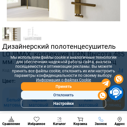
Дизайнерский полотенцесушитель
LOJIMAX, коллекция LION Высота 485
Мы используем файлы cookie и аналогичные технологии
мм. Ширина 300 мм. MY-512 глянец
для обеспечения надежной работы сайта, анализа
посещаемости и оптимизации рекламы. Вы можете
Код товара:
3175ymy
принять все файлы cookie, отклонить их или настроить
параметры конфиденциальности по своему выбору.
Информация о файлах Cookie
Цвет:
Принять
Отклонить
Белый
Черный
Антрацит
Kiwi
MY-512
Настройки
матовый
матовый
матовый
матовый
глянец
Популярны
разделы
Размер, мм:
Наст
Позвонить
Сравнение
Избранное
Каталог
Корзина
Звонок
Адрес
конд