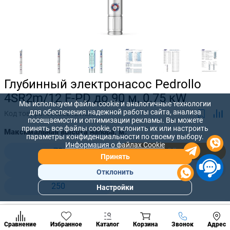
Глубинный электронасос Pedrollo
4SR2m/12 F-PD до 90 м, 0.75 кW
Мы используем файлы cookie и аналогичные технологии
для обеспечения надежной работы сайта, анализа
Код товара:
49480212WLA1
посещаемости и оптимизации рекламы. Вы можете
принять все файлы cookie, отклонить их или настроить
Максимальная высота напора, м:
параметры конфиденциальности по своему выбору.
Информация о файлах Cookie
70
95
Принять
135
179
Отклонить
250
Настройки
Популярны
разделы
13 576 лей
Наст
Позвонить
-
+
11 273
лей
Сравнение
Избранное
Каталог
Корзина
Звонок
Адрес
конд