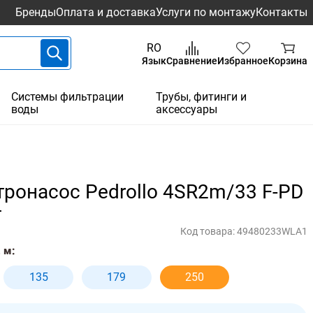
Бренды
Оплата и доставка
Услуги по монтажу
Контакты
RO
Язык
Сравнение
Избранное
Корзина
Системы фильтрации
Трубы, фитинги и
воды
аксессуары
ронасос Pedrollo 4SR2m/33 F-PD
т
Код товара:
49480233WLA1
 м:
135
179
250