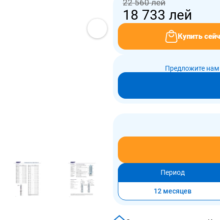
22 560 лей
18 733
лей
Купить сейч
Предложите нам 
Период
12 месяцев