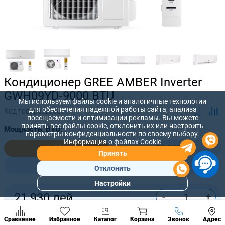
Кондиционер GREE AMBER Inverter
GWH09YD-9000 BTU
Мы используем файлы cookie и аналогичные технологии
для обеспечения надежной работы сайта, анализа
Код товара:
25601
посещаемости и оптимизации рекламы. Вы можете
принять все файлы cookie, отклонить их или настроить
Мощность, BTU:
параметры конфиденциальности по своему выбору.
Информация о файлах Cookie
9 000
12 000
Принять
18 000
24 000
Отклонить
Настройки
Популярны
-
+
21 930
лей
разделы
Наст
Купить сейчас
Позвонить
Сравнение
Избранное
Каталог
Корзина
Звонок
Адрес
конд