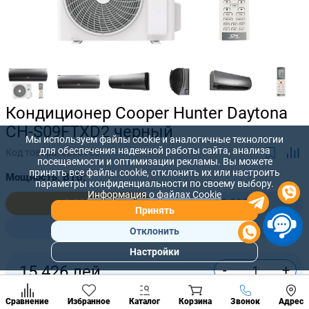
Кондиционер Сooper Hunter Daytona
CH-S09FTXD2 черный
Мы используем файлы cookie и аналогичные технологии
для обеспечения надежной работы сайта, анализа
Код товара:
6856755
посещаемости и оптимизации рекламы. Вы можете
принять все файлы cookie, отклонить их или настроить
Мощность, BTU:
параметры конфиденциальности по своему выбору.
Информация о файлах Cookie
9 000
12 000
Принять
18 000
24 000
Отклонить
Настройки
Популярны
-
+
15 426
лей
разделы
Наст
Купить сейчас
Позвонить
Сравнение
Избранное
Каталог
Корзина
Звонок
Адрес
конд