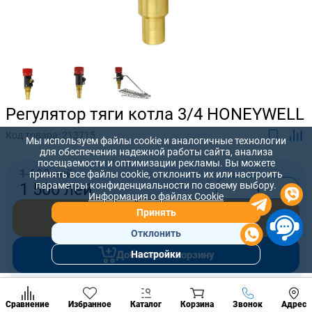
Регулятор тяги котла 3/4 HONEYWELL
Код товара:
213715
Мы используем файлы cookie и аналогичные технологии
для обеспечения надежной работы сайта, анализа
посещаемости и оптимизации рекламы. Вы можете
1 680 лей
принять все файлы cookie, отклонить их или настроить
-
+
параметры конфиденциальности по своему выбору.
1 500
лей
Информация о файлах Cookie
Принять
Купить сейчас
Отклонить
Добавить в корзину
Настройки
Популярны
разделы
Наст
Предложите нам свою цену, которую вы готовы заплатить за
Позвонить
Сравнение
Избранное
Каталог
Корзина
Звонок
Адрес
конд
товар