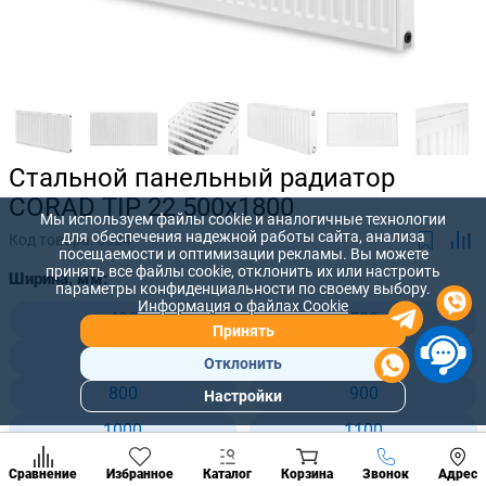
Стальной панельный радиатор
CORAD TIP 22 500x1800
Мы используем файлы cookie и аналогичные технологии
для обеспечения надежной работы сайта, анализа
Код товара:
6524
посещаемости и оптимизации рекламы. Вы можете
принять все файлы cookie, отклонить их или настроить
Ширина, мм:
параметры конфиденциальности по своему выбору.
Информация о файлах Cookie
400
500
Принять
600
700
Отклонить
800
900
Настройки
Популярны
разделы
1000
1100
Наст
1200
1300
Позвонить
Сравнение
Избранное
Каталог
Корзина
Звонок
Адрес
конд