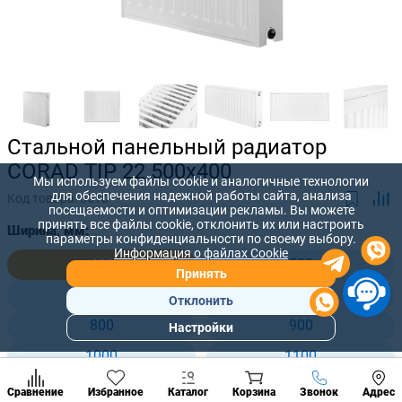
Стальной панельный радиатор
CORAD TIP 22 500x400
Мы используем файлы cookie и аналогичные технологии
для обеспечения надежной работы сайта, анализа
Код товара:
6510
посещаемости и оптимизации рекламы. Вы можете
принять все файлы cookie, отклонить их или настроить
Ширина, мм:
параметры конфиденциальности по своему выбору.
Информация о файлах Cookie
400
500
Принять
600
700
Отклонить
800
900
Настройки
Популярны
разделы
1000
1100
Наст
1200
1300
Позвонить
Сравнение
Избранное
Каталог
Корзина
Звонок
Адрес
конд