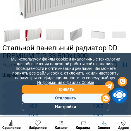
Стальной панельный радиатор DD
PREMIUM TIP 33 500x1300
Мы используем файлы cookie и аналогичные технологии
для обеспечения надежной работы сайта, анализа
Код товара:
53180
посещаемости и оптимизации рекламы. Вы можете
принять все файлы cookie, отклонить их или настроить
Ширина, мм:
параметры конфиденциальности по своему выбору.
Информация о файлах Cookie
500
600
Принять
700
800
Отклонить
900
1000
Настройки
Популярны
разделы
1100
1200
Наст
1300
1400
Позвонить
Сравнение
Избранное
Каталог
Корзина
Звонок
Адрес
конд