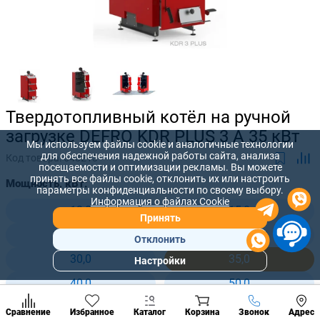
Твердотопливный котёл на ручной
загрузке DEFRO KDR PLUS 3 A 35 кВт
Мы используем файлы cookie и аналогичные технологии
для обеспечения надежной работы сайта, анализа
Код товара:
648213
посещаемости и оптимизации рекламы. Вы можете
принять все файлы cookie, отклонить их или настроить
Мощность, кВт:
параметры конфиденциальности по своему выбору.
Информация о файлах Cookie
12,0
15,0
Принять
20,0
25,0
Отклонить
30,0
35,0
Настройки
Популярны
разделы
40,0
50,0
Наст
Позвонить
Сравнение
Избранное
Каталог
Корзина
Звонок
Адрес
конд