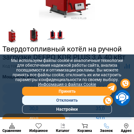
Твердотопливный котёл на ручной
загрузке DEFRO KDR PLUS 3 A 40 кВт
Мы используем файлы cookie и аналогичные технологии
для обеспечения надежной работы сайта, анализа
Код товара:
662998
посещаемости и оптимизации рекламы. Вы можете
принять все файлы cookie, отклонить их или настроить
Мощность, кВт:
параметры конфиденциальности по своему выбору.
Информация о файлах Cookie
12,0
15,0
Принять
20,0
25,0
Отклонить
30,0
35,0
Настройки
Популярны
разделы
40,0
50,0
Наст
Позвонить
Сравнение
Избранное
Каталог
Корзина
Звонок
Адрес
конд