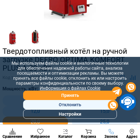
Твердотопливный котёл на ручной
загрузке DEFRO OPTIMA KOMFORT
Мы используем файлы cookie и аналогичные технологии
PLUS A 20 кВт
для обеспечения надежной работы сайта, анализа
посещаемости и оптимизации рекламы. Вы можете
Код товара:
249018
принять все файлы cookie, отклонить их или настроить
параметры конфиденциальности по своему выбору.
Информация о файлах Cookie
Мощность, кВт:
Принять
8,0
10,0
Отклонить
12,0
15,0
Настройки
Популярны
20,0
25,0
разделы
30,0
35,0
Наст
Позвонить
Сравнение
Избранное
Каталог
Корзина
Звонок
Адрес
конд