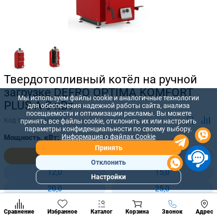
Твердотопливный котёл на ручной
загрузке DEFRO OPTIMA KOMFORT
Мы используем файлы cookie и аналогичные технологии
PLUS A 8 кВт
для обеспечения надежной работы сайта, анализа
посещаемости и оптимизации рекламы. Вы можете
Код товара:
189878
принять все файлы cookie, отклонить их или настроить
параметры конфиденциальности по своему выбору.
Информация о файлах Cookie
Мощность, кВт:
Принять
8,0
10,0
Отклонить
12,0
15,0
Настройки
Популярны
20,0
25,0
разделы
30,0
35,0
Наст
Позвонить
Сравнение
Избранное
Каталог
Корзина
Звонок
Адрес
конд