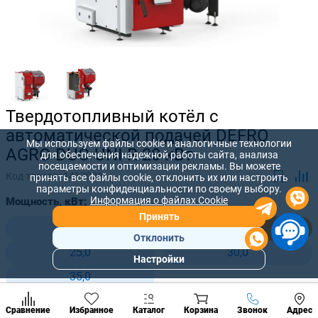
Твердотопливный котёл с
автоматической подачей DEFRO
Мы используем файлы cookie и аналогичные технологии
AGRO DUO UNI R 20 кВт
для обеспечения надежной работы сайта, анализа
посещаемости и оптимизации рекламы. Вы можете
Код товара:
1417033
принять все файлы cookie, отклонить их или настроить
параметры конфиденциальности по своему выбору.
Информация о файлах Cookie
Мощность, кВт:
Принять
15,0
20,0
Отклонить
25,0
30,0
Настройки
Популярны
35,0
разделы
Наст
Позвонить
Сравнение
Избранное
Каталог
Корзина
Звонок
Адрес
конд
113 344 лей