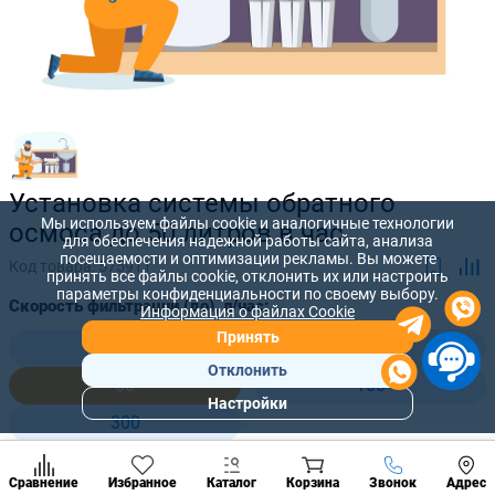
Установка системы обратного
Мы используем файлы cookie и аналогичные технологии
осмоса до 50 литров в час
для обеспечения надежной работы сайта, анализа
посещаемости и оптимизации рекламы. Вы можете
Код товара:
575911
принять все файлы cookie, отклонить их или настроить
параметры конфиденциальности по своему выбору.
Скорость фильтрации (до), л/час:
Информация о файлах Cookie
Принять
10
20
Отклонить
50
100
Настройки
Популярны
300
разделы
Наст
Позвонить
3 920 лей
Сравнение
Избранное
Каталог
Корзина
Звонок
Адрес
конд