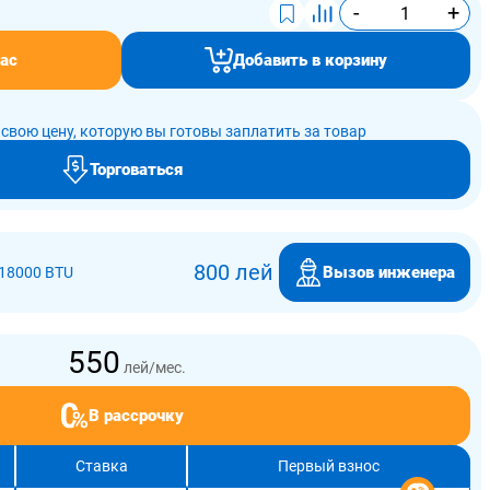
-
+
ас
Добавить в корзину
свою цену, которую вы готовы заплатить за товар
Торговаться
800 лей
Вызов инженера
18000 BTU
550
лей/мес.
В рассрочку
Ставка
Первый взнос