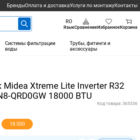
Бренды
Оплата и доставка
Услуги по монтажу
Контакты
RO
Язык
Сравнение
Избранное
Корзина
Системы фильтрации
Трубы, фитинги и
воды
аксессуары
Midea Xtreme Lite Inverter R32
8-QRD0GW 18000 BTU
Код товара:
365336
18 000