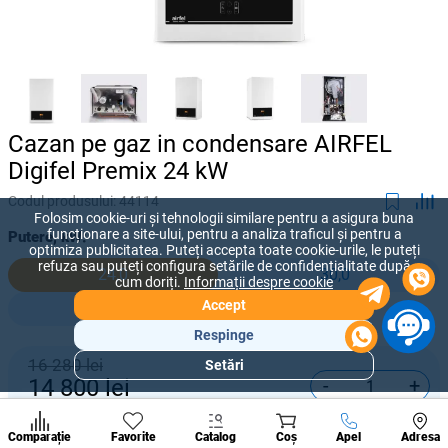
Cazan pe gaz in condensare AIRFEL
Digifel Premix 24 kW
Codul produsului:
44114
Folosim cookie-uri și tehnologii similare pentru a asigura buna
funcționare a site-ului, pentru a analiza traficul și pentru a
Putere, kW:
optimiza publicitatea. Puteți accepta toate cookie-urile, le puteți
refuza sau puteți configura setările de confidențialitate după
24,0
30,0
cum doriți.
Informații despre cookie
Accept
40,0
Respinge
16 280 lei
Setări
Secțiuni
-
+
14 800
lei
populare
Condi
Cumpără acum
A suna
Comparație
Favorite
Catalog
Coș
Apel
Adresa
de per